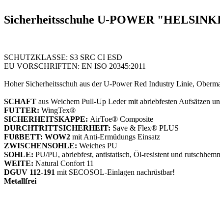
Sicherheitsschuhe U-POWER "HELSINKI
SCHUTZKLASSE: S3 SRC CI ESD
EU VORSCHRIFTEN: EN ISO 20345:2011
Hoher Sicherheitsschuh aus der U-Power Red Industry Linie, Oberma
SCHAFT
aus Weichem Pull-Up Leder mit abriebfesten Aufsätzen u
FUTTER:
WingTex®
SICHERHEITSKAPPE:
AirToe® Composite
DURCHTRITTSICHERHEIT:
Save & Flex® PLUS
FUßBETT: WOW2
mit Anti-Ermüdungs Einsatz
ZWISCHENSOHLE:
Weiches PU
SOHLE:
PU/PU, abriebfest, antistatisch, Öl-resistent und rutschhe
WEITE:
Natural Confort 11
DGUV 112-191
mit SECOSOL-Einlagen nachrüstbar!
Metallfrei