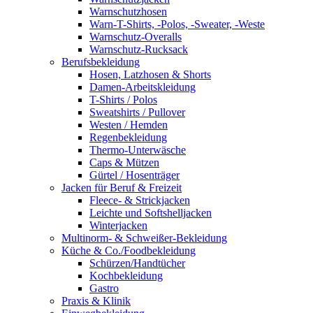
Warnschutzhosen
Warn-T-Shirts, -Polos, -Sweater, -Weste
Warnschutz-Overalls
Warnschutz-Rucksack
Berufsbekleidung
Hosen, Latzhosen & Shorts
Damen-Arbeitskleidung
T-Shirts / Polos
Sweatshirts / Pullover
Westen / Hemden
Regenbekleidung
Thermo-Unterwäsche
Caps & Mützen
Gürtel / Hosenträger
Jacken für Beruf & Freizeit
Fleece- & Strickjacken
Leichte und Softshelljacken
Winterjacken
Multinorm- & Schweißer-Bekleidung
Küche & Co./Foodbekleidung
Schürzen/Handtücher
Kochbekleidung
Gastro
Praxis & Klinik