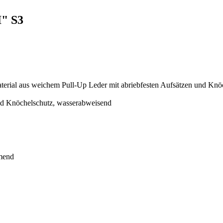
" S3
terial aus weichem Pull-Up Leder mit abriebfesten Aufsätzen und Knö
nd Knöchelschutz, wasserabweisend
mmend