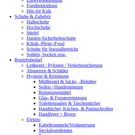
Einwegbekleidung
Forstbekleidung
Hits for Kids
Schuhe & Zubehör
Halbschuhe
Hochschuhe
Stiefel
Damen-Sicherheitsschuhe
Klinik-/Plege-/Food
Schuhe für Spezialbereiche
Sohlen, Socken usw.
Betriebsbedarf
Leitkegel / Pylonen / Verkehrssicherung
Absperren & Schilder
Hygiene & Reinigung
Müllbeutel & Säcke, -Behälter
Seifen / Handreinigung
Reinigungsmittel
Glas- & Fensterreinigung
Toilettenpapier & Taschentücher
Handtücher, Küchen- & Putztuchrollen
Handfeger + Besen
Elektro
Kabeltrommeln/Verlängerung
Steckdosenleisten