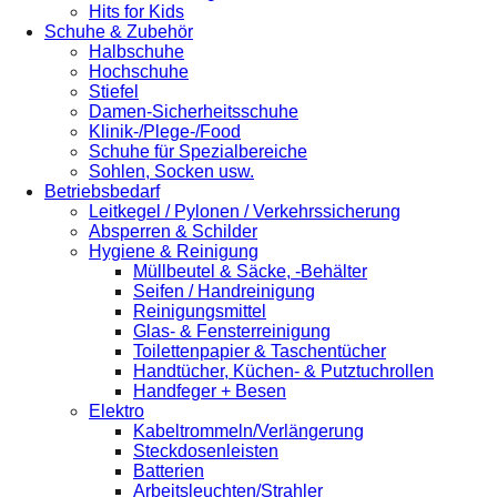
Hits for Kids
Schuhe & Zubehör
Halbschuhe
Hochschuhe
Stiefel
Damen-Sicherheitsschuhe
Klinik-/Plege-/Food
Schuhe für Spezialbereiche
Sohlen, Socken usw.
Betriebsbedarf
Leitkegel / Pylonen / Verkehrssicherung
Absperren & Schilder
Hygiene & Reinigung
Müllbeutel & Säcke, -Behälter
Seifen / Handreinigung
Reinigungsmittel
Glas- & Fensterreinigung
Toilettenpapier & Taschentücher
Handtücher, Küchen- & Putztuchrollen
Handfeger + Besen
Elektro
Kabeltrommeln/Verlängerung
Steckdosenleisten
Batterien
Arbeitsleuchten/Strahler