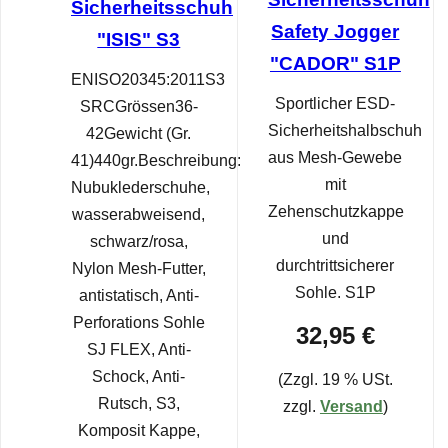
Sicherheitsschuh
Safety Jogger
"ISIS" S3
"CADOR" S1P
ENISO20345:2011S3
Sportlicher ESD-
SRCGrössen36-
Sicherheitshalbschuh
42Gewicht (Gr.
aus Mesh-Gewebe
41)440gr.Beschreibung:
mit
Nubuklederschuhe,
Zehenschutzkappe
wasserabweisend,
und
schwarz/rosa,
durchtrittsicherer
Nylon Mesh-Futter,
Sohle. S1P
antistatisch, Anti-
Perforations Sohle
32,95 €
SJ FLEX, Anti-
Schock, Anti-
(Zzgl. 19 % USt.
Rutsch, S3,
zzgl.
Versand
)
Komposit Kappe,