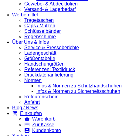
Gewebe- & Abdeckfolien
Versand- & Lagerbedarf
Werbemittel
Tragetaschen
Caps / Mützen
Schlüsselbänder
Regenschirme
Über Uns & Infos
Service & Presseberichte
Ladengeschäft
Größentabelle
Handschuhgrößen
Referenzen: Textildruck
Druckdatenanlieferung
Normen
Infos & Normen zu Schutzhandschuhen
Infos & Normen zu Sicherheitsschuhen
Retourenschein
Anfahrt
Blog / News
Einkaufen
Warenkorb
Zur Kasse
Kundenkonto
Suchen