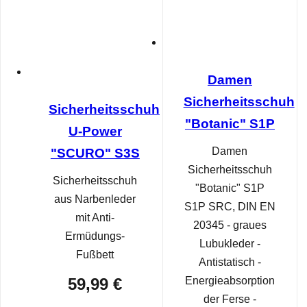
Damen
Sicherheitsschuh
Sicherheitsschuh
"Botanic" S1P
U-Power
Damen
"SCURO" S3S
Sicherheitsschuh
Sicherheitsschuh
"Botanic" S1P
aus Narbenleder
S1P SRC, DIN EN
mit Anti-
20345 - graues
Ermüdungs-
Lubukleder -
Fußbett
Antistatisch -
59,99 €
Energieabsorption
der Ferse -