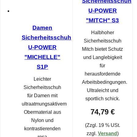
Sicherheitsschuh
U-POWER
"MITCH" S3
Damen
Halbhoher
Sicherheitsschuh
Sicherheitsschuh
U-POWER
Mitch bietet Schutz
"MICHELLE"
und Langlebigkeit
für
S1P
herausfordernde
Leichter
Arbeitsbedingungen.
Sicherheitsschuh
Ultraleicht und
für Damen mit
sportlich schick.
ultraatmungsaktivem
74,79 €
Obermaterial aus
Nylon und
(Zzgl. 19 % USt.
kontrastierenden
zzgl.
Versand
)
rosa