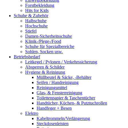
Einwegbekleidung
Forstbekleidung
Hits for Kids
Schuhe & Zubehör
Halbschuhe
Hochschuhe
Stiefel
Damen-Sicherheitsschuhe
Klinik-/Plege-/Food
Schuhe für Spezialbereiche
Sohlen, Socken usw.
Betriebsbedarf
Leitkegel / Pylonen / Verkehrssicherung
Absperren & Schilder
Hygiene & Reinigung
Müllbeutel & Säcke, -Behälter
Seifen / Handreinigung
Reinigungsmittel
Glas- & Fensterreinigung
Toilettenpapier & Taschentücher
Handtücher, Küchen- & Putztuchrollen
Handfeger + Besen
Elektro
Kabeltrommeln/Verlängerung
Steckdosenleisten