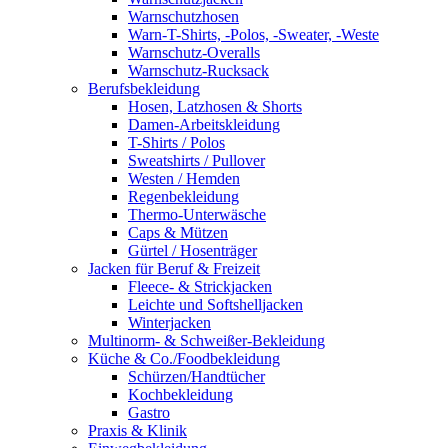
Warnschutzhosen
Warn-T-Shirts, -Polos, -Sweater, -Weste
Warnschutz-Overalls
Warnschutz-Rucksack
Berufsbekleidung
Hosen, Latzhosen & Shorts
Damen-Arbeitskleidung
T-Shirts / Polos
Sweatshirts / Pullover
Westen / Hemden
Regenbekleidung
Thermo-Unterwäsche
Caps & Mützen
Gürtel / Hosenträger
Jacken für Beruf & Freizeit
Fleece- & Strickjacken
Leichte und Softshelljacken
Winterjacken
Multinorm- & Schweißer-Bekleidung
Küche & Co./Foodbekleidung
Schürzen/Handtücher
Kochbekleidung
Gastro
Praxis & Klinik