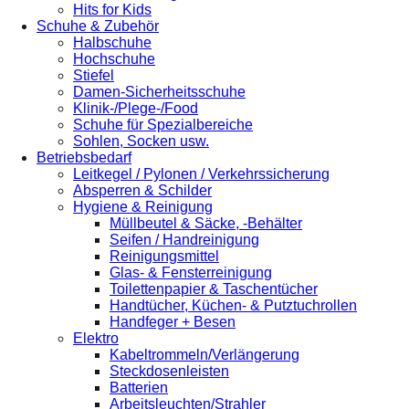
Hits for Kids
Schuhe & Zubehör
Halbschuhe
Hochschuhe
Stiefel
Damen-Sicherheitsschuhe
Klinik-/Plege-/Food
Schuhe für Spezialbereiche
Sohlen, Socken usw.
Betriebsbedarf
Leitkegel / Pylonen / Verkehrssicherung
Absperren & Schilder
Hygiene & Reinigung
Müllbeutel & Säcke, -Behälter
Seifen / Handreinigung
Reinigungsmittel
Glas- & Fensterreinigung
Toilettenpapier & Taschentücher
Handtücher, Küchen- & Putztuchrollen
Handfeger + Besen
Elektro
Kabeltrommeln/Verlängerung
Steckdosenleisten
Batterien
Arbeitsleuchten/Strahler