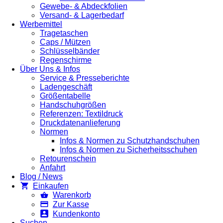
Gewebe- & Abdeckfolien
Versand- & Lagerbedarf
Werbemittel
Tragetaschen
Caps / Mützen
Schlüsselbänder
Regenschirme
Über Uns & Infos
Service & Presseberichte
Ladengeschäft
Größentabelle
Handschuhgrößen
Referenzen: Textildruck
Druckdatenanlieferung
Normen
Infos & Normen zu Schutzhandschuhen
Infos & Normen zu Sicherheitsschuhen
Retourenschein
Anfahrt
Blog / News
Einkaufen
Warenkorb
Zur Kasse
Kundenkonto
Suchen