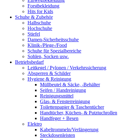
Einwegbekleidung
Forstbekleidung
Hits for Kids
Schuhe & Zubehör
Halbschuhe
Hochschuhe
Stiefel
Damen-Sicherheitsschuhe
Klinik-/Plege-/Food
Schuhe für Spezialbereiche
Sohlen, Socken usw.
Betriebsbedarf
Leitkegel / Pylonen / Verkehrssicherung
Absperren & Schilder
Hygiene & Reinigung
Müllbeutel & Säcke, -Behälter
Seifen / Handreinigung
Reinigungsmittel
Glas- & Fensterreinigung
Toilettenpapier & Taschentücher
Handtücher, Küchen- & Putztuchrollen
Handfeger + Besen
Elektro
Kabeltrommeln/Verlängerung
Steckdosenleisten