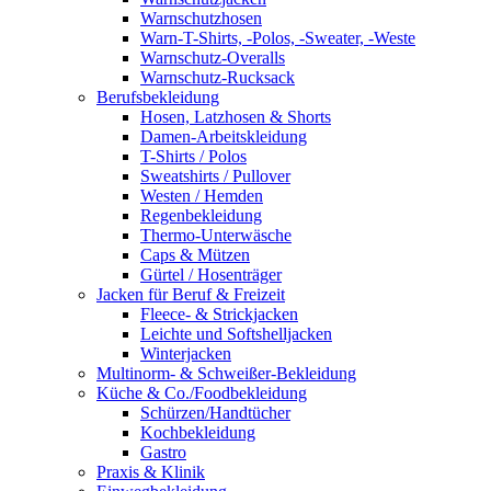
Warnschutzhosen
Warn-T-Shirts, -Polos, -Sweater, -Weste
Warnschutz-Overalls
Warnschutz-Rucksack
Berufsbekleidung
Hosen, Latzhosen & Shorts
Damen-Arbeitskleidung
T-Shirts / Polos
Sweatshirts / Pullover
Westen / Hemden
Regenbekleidung
Thermo-Unterwäsche
Caps & Mützen
Gürtel / Hosenträger
Jacken für Beruf & Freizeit
Fleece- & Strickjacken
Leichte und Softshelljacken
Winterjacken
Multinorm- & Schweißer-Bekleidung
Küche & Co./Foodbekleidung
Schürzen/Handtücher
Kochbekleidung
Gastro
Praxis & Klinik