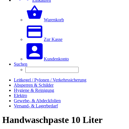
Einkaufen
Warenkorb
Zur Kasse
Kundenkonto
Suchen
Leitkegel / Pylonen / Verkehrssicherung
Absperren & Schilder
Hygiene & Reinigung
Elektro
Gewebe- & Abdeckfolien
Versand- & Lagerbedarf
Handwaschpaste 10 Liter