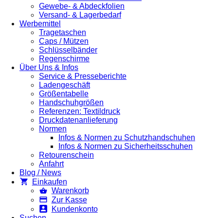
Gewebe- & Abdeckfolien
Versand- & Lagerbedarf
Werbemittel
Tragetaschen
Caps / Mützen
Schlüsselbänder
Regenschirme
Über Uns & Infos
Service & Presseberichte
Ladengeschäft
Größentabelle
Handschuhgrößen
Referenzen: Textildruck
Druckdatenanlieferung
Normen
Infos & Normen zu Schutzhandschuhen
Infos & Normen zu Sicherheitsschuhen
Retourenschein
Anfahrt
Blog / News
Einkaufen
Warenkorb
Zur Kasse
Kundenkonto
Suchen