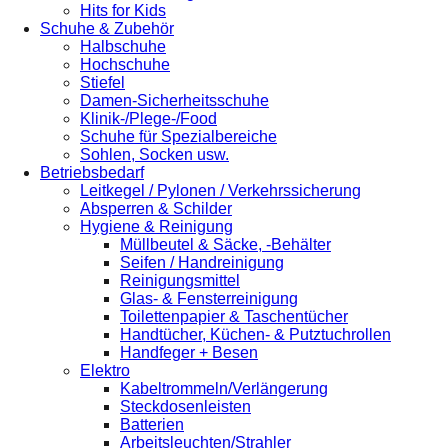
Hits for Kids
Schuhe & Zubehör
Halbschuhe
Hochschuhe
Stiefel
Damen-Sicherheitsschuhe
Klinik-/Plege-/Food
Schuhe für Spezialbereiche
Sohlen, Socken usw.
Betriebsbedarf
Leitkegel / Pylonen / Verkehrssicherung
Absperren & Schilder
Hygiene & Reinigung
Müllbeutel & Säcke, -Behälter
Seifen / Handreinigung
Reinigungsmittel
Glas- & Fensterreinigung
Toilettenpapier & Taschentücher
Handtücher, Küchen- & Putztuchrollen
Handfeger + Besen
Elektro
Kabeltrommeln/Verlängerung
Steckdosenleisten
Batterien
Arbeitsleuchten/Strahler