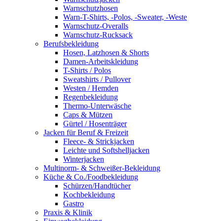
Warnschutzhosen
Warn-T-Shirts, -Polos, -Sweater, -Weste
Warnschutz-Overalls
Warnschutz-Rucksack
Berufsbekleidung
Hosen, Latzhosen & Shorts
Damen-Arbeitskleidung
T-Shirts / Polos
Sweatshirts / Pullover
Westen / Hemden
Regenbekleidung
Thermo-Unterwäsche
Caps & Mützen
Gürtel / Hosenträger
Jacken für Beruf & Freizeit
Fleece- & Strickjacken
Leichte und Softshelljacken
Winterjacken
Multinorm- & Schweißer-Bekleidung
Küche & Co./Foodbekleidung
Schürzen/Handtücher
Kochbekleidung
Gastro
Praxis & Klinik