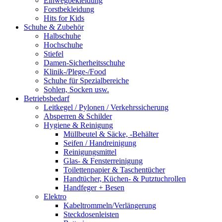
Einwegbekleidung
Forstbekleidung
Hits for Kids
Schuhe & Zubehör
Halbschuhe
Hochschuhe
Stiefel
Damen-Sicherheitsschuhe
Klinik-/Plege-/Food
Schuhe für Spezialbereiche
Sohlen, Socken usw.
Betriebsbedarf
Leitkegel / Pylonen / Verkehrssicherung
Absperren & Schilder
Hygiene & Reinigung
Müllbeutel & Säcke, -Behälter
Seifen / Handreinigung
Reinigungsmittel
Glas- & Fensterreinigung
Toilettenpapier & Taschentücher
Handtücher, Küchen- & Putztuchrollen
Handfeger + Besen
Elektro
Kabeltrommeln/Verlängerung
Steckdosenleisten