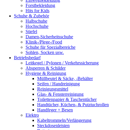
Einwegbekleidung
Forstbekleidung
Hits for Kids
Schuhe & Zubehör
Halbschuhe
Hochschuhe
Stiefel
Damen-Sicherheitsschuhe
Klinik-/Plege-/Food
Schuhe für Spezialbereiche
Sohlen, Socken usw.
Betriebsbedarf
Leitkegel / Pylonen / Verkehrssicherung
Absperren & Schilder
Hygiene & Reinigung
Müllbeutel & Säcke, -Behälter
Seifen / Handreinigung
Reinigungsmittel
Glas- & Fensterreinigung
Toilettenpapier & Taschentücher
Handtücher, Küchen- & Putztuchrollen
Handfeger + Besen
Elektro
Kabeltrommeln/Verlängerung
Steckdosenleisten