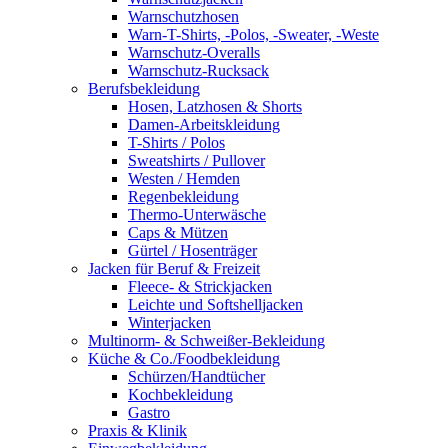
Warnschutzhosen
Warn-T-Shirts, -Polos, -Sweater, -Weste
Warnschutz-Overalls
Warnschutz-Rucksack
Berufsbekleidung
Hosen, Latzhosen & Shorts
Damen-Arbeitskleidung
T-Shirts / Polos
Sweatshirts / Pullover
Westen / Hemden
Regenbekleidung
Thermo-Unterwäsche
Caps & Mützen
Gürtel / Hosenträger
Jacken für Beruf & Freizeit
Fleece- & Strickjacken
Leichte und Softshelljacken
Winterjacken
Multinorm- & Schweißer-Bekleidung
Küche & Co./Foodbekleidung
Schürzen/Handtücher
Kochbekleidung
Gastro
Praxis & Klinik