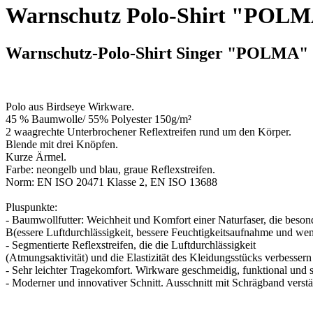
Warnschutz Polo-Shirt "POL
Warnschutz-Polo-Shirt Singer "POLMA"
Polo aus Birdseye Wirkware.
45 % Baumwolle/ 55% Polyester 150g/m²
2 waagrechte Unterbrochener Reflextreifen rund um den Körper.
Blende mit drei Knöpfen.
Kurze Ärmel.
Farbe: neongelb und blau, graue Reflexstreifen.
Norm: EN ISO 20471 Klasse 2, EN ISO 13688
Pluspunkte:
- Baumwollfutter: Weichheit und Komfort einer Naturfaser, die beso
B(essere Luftdurchlässigkeit, bessere Feuchtigkeitsaufnahme und wen
- Segmentierte Reflexstreifen, die die Luftdurchlässigkeit
(Atmungsaktivität) und die Elastizität des Kleidungsstücks verbessern
- Sehr leichter Tragekomfort. Wirkware geschmeidig, funktional und
- Moderner und innovativer Schnitt. Ausschnitt mit Schrägband verstä