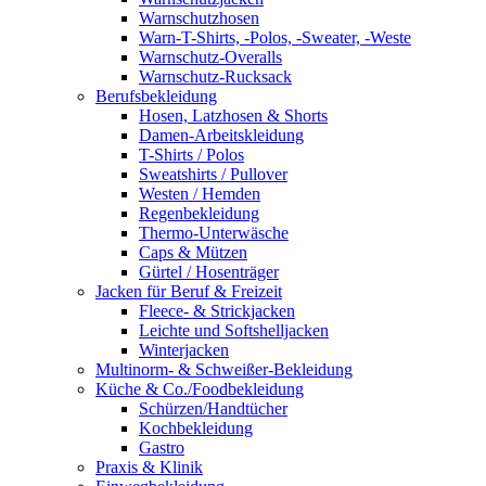
Warnschutzhosen
Warn-T-Shirts, -Polos, -Sweater, -Weste
Warnschutz-Overalls
Warnschutz-Rucksack
Berufsbekleidung
Hosen, Latzhosen & Shorts
Damen-Arbeitskleidung
T-Shirts / Polos
Sweatshirts / Pullover
Westen / Hemden
Regenbekleidung
Thermo-Unterwäsche
Caps & Mützen
Gürtel / Hosenträger
Jacken für Beruf & Freizeit
Fleece- & Strickjacken
Leichte und Softshelljacken
Winterjacken
Multinorm- & Schweißer-Bekleidung
Küche & Co./Foodbekleidung
Schürzen/Handtücher
Kochbekleidung
Gastro
Praxis & Klinik