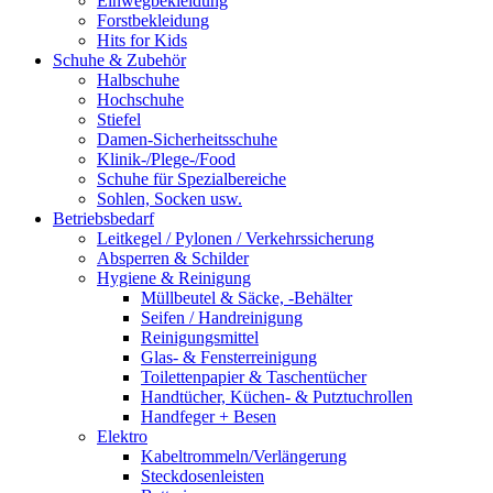
Einwegbekleidung
Forstbekleidung
Hits for Kids
Schuhe & Zubehör
Halbschuhe
Hochschuhe
Stiefel
Damen-Sicherheitsschuhe
Klinik-/Plege-/Food
Schuhe für Spezialbereiche
Sohlen, Socken usw.
Betriebsbedarf
Leitkegel / Pylonen / Verkehrssicherung
Absperren & Schilder
Hygiene & Reinigung
Müllbeutel & Säcke, -Behälter
Seifen / Handreinigung
Reinigungsmittel
Glas- & Fensterreinigung
Toilettenpapier & Taschentücher
Handtücher, Küchen- & Putztuchrollen
Handfeger + Besen
Elektro
Kabeltrommeln/Verlängerung
Steckdosenleisten