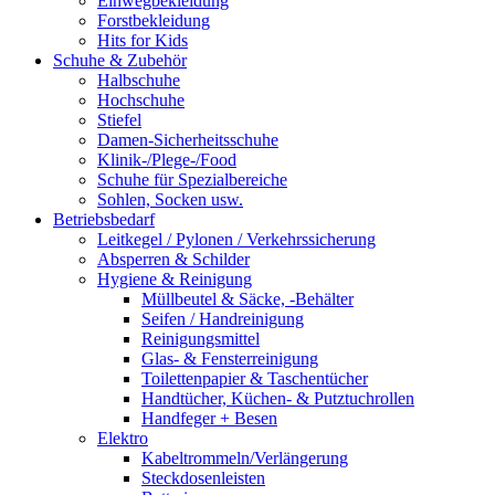
Einwegbekleidung
Forstbekleidung
Hits for Kids
Schuhe & Zubehör
Halbschuhe
Hochschuhe
Stiefel
Damen-Sicherheitsschuhe
Klinik-/Plege-/Food
Schuhe für Spezialbereiche
Sohlen, Socken usw.
Betriebsbedarf
Leitkegel / Pylonen / Verkehrssicherung
Absperren & Schilder
Hygiene & Reinigung
Müllbeutel & Säcke, -Behälter
Seifen / Handreinigung
Reinigungsmittel
Glas- & Fensterreinigung
Toilettenpapier & Taschentücher
Handtücher, Küchen- & Putztuchrollen
Handfeger + Besen
Elektro
Kabeltrommeln/Verlängerung
Steckdosenleisten