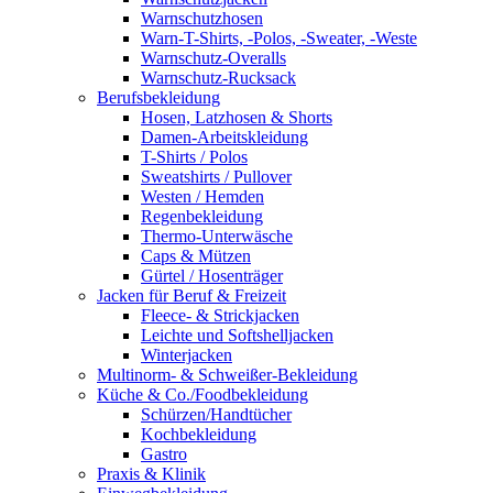
Warnschutzhosen
Warn-T-Shirts, -Polos, -Sweater, -Weste
Warnschutz-Overalls
Warnschutz-Rucksack
Berufsbekleidung
Hosen, Latzhosen & Shorts
Damen-Arbeitskleidung
T-Shirts / Polos
Sweatshirts / Pullover
Westen / Hemden
Regenbekleidung
Thermo-Unterwäsche
Caps & Mützen
Gürtel / Hosenträger
Jacken für Beruf & Freizeit
Fleece- & Strickjacken
Leichte und Softshelljacken
Winterjacken
Multinorm- & Schweißer-Bekleidung
Küche & Co./Foodbekleidung
Schürzen/Handtücher
Kochbekleidung
Gastro
Praxis & Klinik