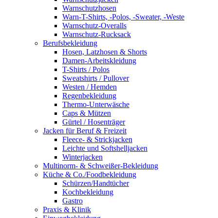
Warnschutzhosen
Warn-T-Shirts, -Polos, -Sweater, -Weste
Warnschutz-Overalls
Warnschutz-Rucksack
Berufsbekleidung
Hosen, Latzhosen & Shorts
Damen-Arbeitskleidung
T-Shirts / Polos
Sweatshirts / Pullover
Westen / Hemden
Regenbekleidung
Thermo-Unterwäsche
Caps & Mützen
Gürtel / Hosenträger
Jacken für Beruf & Freizeit
Fleece- & Strickjacken
Leichte und Softshelljacken
Winterjacken
Multinorm- & Schweißer-Bekleidung
Küche & Co./Foodbekleidung
Schürzen/Handtücher
Kochbekleidung
Gastro
Praxis & Klinik