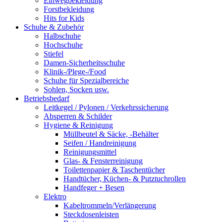
Einwegbekleidung
Forstbekleidung
Hits for Kids
Schuhe & Zubehör
Halbschuhe
Hochschuhe
Stiefel
Damen-Sicherheitsschuhe
Klinik-/Plege-/Food
Schuhe für Spezialbereiche
Sohlen, Socken usw.
Betriebsbedarf
Leitkegel / Pylonen / Verkehrssicherung
Absperren & Schilder
Hygiene & Reinigung
Müllbeutel & Säcke, -Behälter
Seifen / Handreinigung
Reinigungsmittel
Glas- & Fensterreinigung
Toilettenpapier & Taschentücher
Handtücher, Küchen- & Putztuchrollen
Handfeger + Besen
Elektro
Kabeltrommeln/Verlängerung
Steckdosenleisten