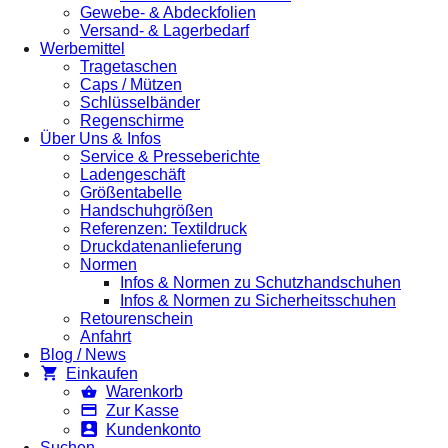
Gewebe- & Abdeckfolien
Versand- & Lagerbedarf
Werbemittel
Tragetaschen
Caps / Mützen
Schlüsselbänder
Regenschirme
Über Uns & Infos
Service & Presseberichte
Ladengeschäft
Größentabelle
Handschuhgrößen
Referenzen: Textildruck
Druckdatenanlieferung
Normen
Infos & Normen zu Schutzhandschuhen
Infos & Normen zu Sicherheitsschuhen
Retourenschein
Anfahrt
Blog / News
Einkaufen
Warenkorb
Zur Kasse
Kundenkonto
Suchen