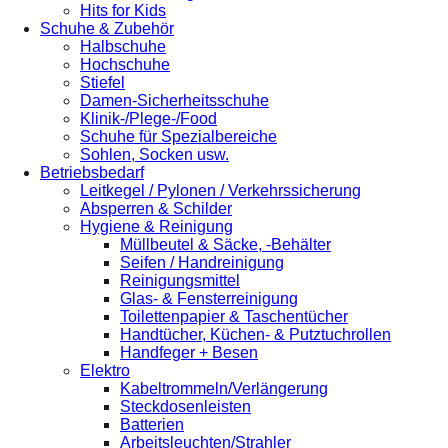
Hits for Kids
Schuhe & Zubehör
Halbschuhe
Hochschuhe
Stiefel
Damen-Sicherheitsschuhe
Klinik-/Plege-/Food
Schuhe für Spezialbereiche
Sohlen, Socken usw.
Betriebsbedarf
Leitkegel / Pylonen / Verkehrssicherung
Absperren & Schilder
Hygiene & Reinigung
Müllbeutel & Säcke, -Behälter
Seifen / Handreinigung
Reinigungsmittel
Glas- & Fensterreinigung
Toilettenpapier & Taschentücher
Handtücher, Küchen- & Putztuchrollen
Handfeger + Besen
Elektro
Kabeltrommeln/Verlängerung
Steckdosenleisten
Batterien
Arbeitsleuchten/Strahler