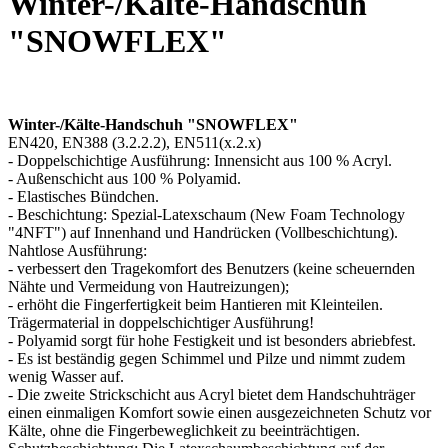
Winter-/Kälte-Handschuh
"SNOWFLEX"
Winter-/Kälte-Handschuh "SNOWFLEX"
EN420, EN388 (3.2.2.2), EN511(x.2.x)
- Doppelschichtige Ausführung: Innensicht aus 100 % Acryl.
- Außenschicht aus 100 % Polyamid.
- Elastisches Bündchen.
- Beschichtung: Spezial-Latexschaum (New Foam Technology
"4NFT") auf Innenhand und Handrücken (Vollbeschichtung).
Nahtlose Ausführung:
- verbessert den Tragekomfort des Benutzers (keine scheuernden
Nähte und Vermeidung von Hautreizungen);
- erhöht die Fingerfertigkeit beim Hantieren mit Kleinteilen.
Trägermaterial in doppelschichtiger Ausführung!
- Polyamid sorgt für hohe Festigkeit und ist besonders abriebfest.
- Es ist beständig gegen Schimmel und Pilze und nimmt zudem
wenig Wasser auf.
- Die zweite Strickschicht aus Acryl bietet dem Handschuhträger
einen einmaligen Komfort sowie einen ausgezeichneten Schutz vor
Kälte, ohne die Fingerbeweglichkeit zu beeinträchtigen.