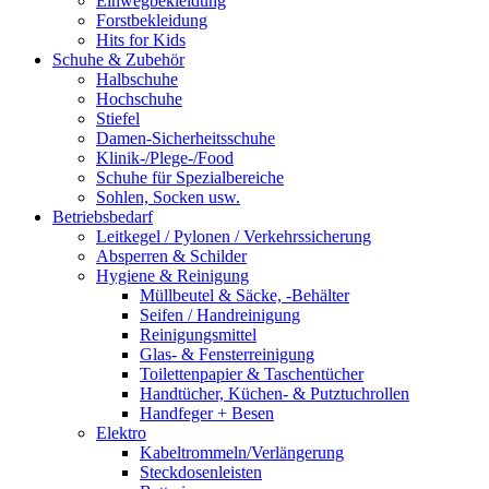
Einwegbekleidung
Forstbekleidung
Hits for Kids
Schuhe & Zubehör
Halbschuhe
Hochschuhe
Stiefel
Damen-Sicherheitsschuhe
Klinik-/Plege-/Food
Schuhe für Spezialbereiche
Sohlen, Socken usw.
Betriebsbedarf
Leitkegel / Pylonen / Verkehrssicherung
Absperren & Schilder
Hygiene & Reinigung
Müllbeutel & Säcke, -Behälter
Seifen / Handreinigung
Reinigungsmittel
Glas- & Fensterreinigung
Toilettenpapier & Taschentücher
Handtücher, Küchen- & Putztuchrollen
Handfeger + Besen
Elektro
Kabeltrommeln/Verlängerung
Steckdosenleisten