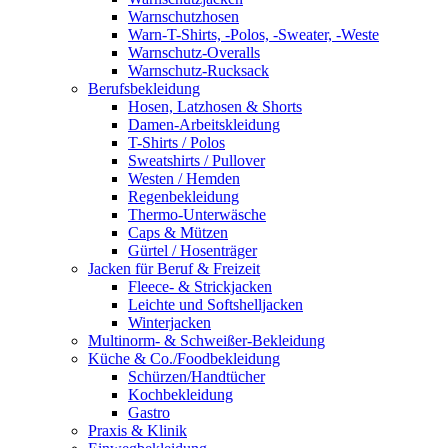
Warnschutzhosen
Warn-T-Shirts, -Polos, -Sweater, -Weste
Warnschutz-Overalls
Warnschutz-Rucksack
Berufsbekleidung
Hosen, Latzhosen & Shorts
Damen-Arbeitskleidung
T-Shirts / Polos
Sweatshirts / Pullover
Westen / Hemden
Regenbekleidung
Thermo-Unterwäsche
Caps & Mützen
Gürtel / Hosenträger
Jacken für Beruf & Freizeit
Fleece- & Strickjacken
Leichte und Softshelljacken
Winterjacken
Multinorm- & Schweißer-Bekleidung
Küche & Co./Foodbekleidung
Schürzen/Handtücher
Kochbekleidung
Gastro
Praxis & Klinik