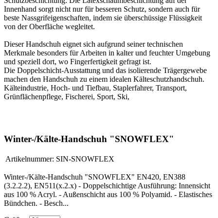
Schutzbeschichtung: Die Latexschaumbeschichtung auf der
Innenhand sorgt nicht nur für besseren Schutz, sondern auch für
beste Nassgrifeigenschaften, indem sie überschüssige Flüssigkeit
von der Oberfläche wegleitet.
Dieser Handschuh eignet sich aufgrund seiner technischen
Merkmale besonders für Arbeiten in kalter und feuchter Umgebung
und speziell dort, wo Fingerfertigkeit gefragt ist.
Die Doppelschicht-Ausstattung und das isolierende Trägergewebe
machen den Handschuh zu einem idealen Kälteschutzhandschuh.
Kälteindustrie, Hoch- und Tiefbau, Staplerfahrer, Transport,
Grünflächenpflege, Fischerei, Sport, Ski,
Winter-/Kälte-Handschuh "SNOWFLEX"
Artikelnummer:
SIN-SNOWFLEX
Winter-/Kälte-Handschuh "SNOWFLEX" EN420, EN388
(3.2.2.2), EN511(x.2.x) - Doppelschichtige Ausführung: Innensicht
aus 100 % Acryl. - Außenschicht aus 100 % Polyamid. - Elastisches
Bündchen. - Besch...