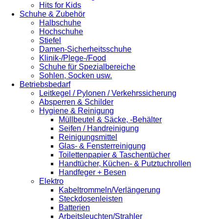
Hits for Kids
Schuhe & Zubehör
Halbschuhe
Hochschuhe
Stiefel
Damen-Sicherheitsschuhe
Klinik-/Plege-/Food
Schuhe für Spezialbereiche
Sohlen, Socken usw.
Betriebsbedarf
Leitkegel / Pylonen / Verkehrssicherung
Absperren & Schilder
Hygiene & Reinigung
Müllbeutel & Säcke, -Behälter
Seifen / Handreinigung
Reinigungsmittel
Glas- & Fensterreinigung
Toilettenpapier & Taschentücher
Handtücher, Küchen- & Putztuchrollen
Handfeger + Besen
Elektro
Kabeltrommeln/Verlängerung
Steckdosenleisten
Batterien
Arbeitsleuchten/Strahler