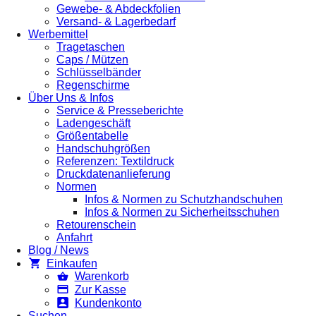
Gewebe- & Abdeckfolien
Versand- & Lagerbedarf
Werbemittel
Tragetaschen
Caps / Mützen
Schlüsselbänder
Regenschirme
Über Uns & Infos
Service & Presseberichte
Ladengeschäft
Größentabelle
Handschuhgrößen
Referenzen: Textildruck
Druckdatenanlieferung
Normen
Infos & Normen zu Schutzhandschuhen
Infos & Normen zu Sicherheitsschuhen
Retourenschein
Anfahrt
Blog / News
Einkaufen
Warenkorb
Zur Kasse
Kundenkonto
Suchen